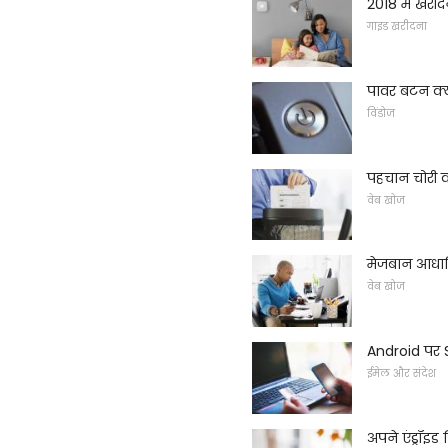
2018 में खरीदन
गाइड खरीदना
पावर बटन क्य
विंडोज
पहचान चोरी क
वेब खोज
मेजबान आधार
वेब खोज
Android पर 
ईमेल और संदेश
अपने एंड्रॉइड