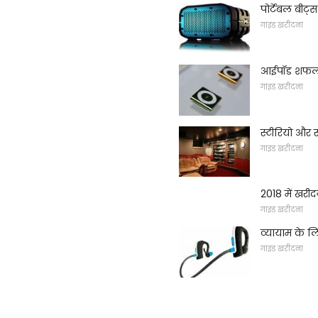
पोर्टेबल बीट
गाइड खरीदना
आईपॉड शफल बन
गाइड खरीदना
स्टीरियो और 
गाइड खरीदना
2018 में खरीद
गाइड खरीदना
व्यायाम के ल
गाइड खरीदना