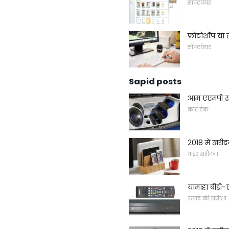
सॉफ्टवेयर
फ़ोटोशॉप या 
सॉफ्टवेयर
Sapid posts
आम एएमपी समस
कार टेक
2018 में खरीदन
गाइड खरीदना
यामाहा बीडी-
उत्पाद की समीक्षा