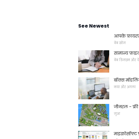
See Newest
आपके फ़ायरफ़ॉ
वेब खोज
सामान्य फ़ाइ
वेब डिजाइन और द
बॉक्स मॉडलि
नया और अगला
जीनरल - फ्री 
जुआ
माइक्रोसॉफ्ट