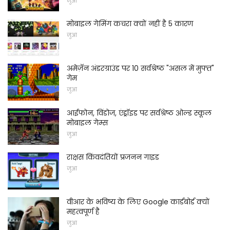
जुआ
मोबाइल गेमिंग कचरा क्यों नहीं है 5 कारण
जुआ
अमेज़ॅन अंडरग्राउंड पर 10 सर्वश्रेष्ठ "असल में मुफ्त"
गेम
जुआ
आईफोन, विंडोज, एंड्रॉइड पर सर्वश्रेष्ठ ओल्ड स्कूल
मोबाइल गेम्स
जुआ
राक्षस किंवदंतियों प्रजनन गाइड
जुआ
वीआर के भविष्य के लिए Google कार्डबोर्ड क्यों
महत्वपूर्ण है
जुआ