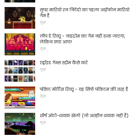
सुपर मारियो रन निंटेंडो का पहला आईफोन मारियो
गेम है
जुआ
लीप डे रिव्यू - नाइट्रोम का गेम नहीं रुक जाएगा,
लेकिन क्या आप?
जुआ
एंड्रॉइड गेम्स स्ट्रीम कैसे करें
जुआ
पॉकेट मोर्टिस रिव्यू - यह सिर्फ पॉकेटम की तरह है
जुआ
शीर्ष ऑटो-धावक खेलों (जो अंतहीन धावक नहीं हैं)
जुआ