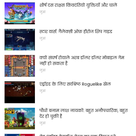
शीर्ष दस राक्षस किंवदंतियों युक्तियाँ और चालें
जुआ
स्टार वार्स: गैलेक्सी ऑफ़ हीरोज शिप गाइड
जुआ
क्यों संघर्ष रोयाले अरब डॉलर डॉलर मोबाइल गेम
नहीं हो सकता है
जुआ
एंड्रॉइड के लिए सर्वश्रेष्ठ Roguelike खेल
जुआ
पौधों बनाम लाश नायकों: बहुत अनौपचारिक, बहुत
देर हो चुकी है
जुआ