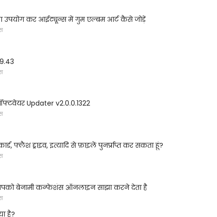
 उपयोग कर आईट्यून्स में गुम एल्बम आर्ट कैसे जोड़ें
्स
9.43
्स
फ्टवेयर Updater v2.0.0.1322
्स
ार्ड, फ्लैश ड्राइव, इत्यादि से फ़ाइलें पुनर्प्राप्त कर सकता हूं?
्स
 आपको बेनामी कन्फेशंस ऑनलाइन साझा करने देता है
्स
या है?