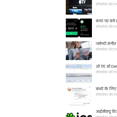
सॉफ्टवेयर और एप
बजट पर बने 
सॉफ्टवेयर और एप
जमेन्दो संगीत
सॉफ्टवेयर और एप
ओ एंड ओ Defr
सॉफ्टवेयर और एप
बच्चों के लिए
सॉफ्टवेयर और एप
आईसीक्यू चैट र