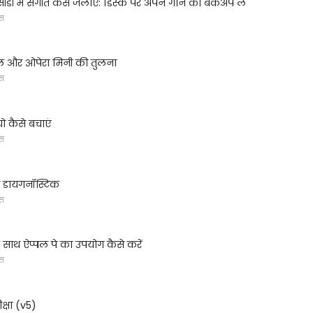
 सीडी में संगीत कैसे जलाएं: डिस्क पर अपने गाने का बैकअप लें
्स
ल और ओपेरा मिनी की तुलना
्स
यो कैसे बचाएं
्स
री डायगनॉस्टिक
्स
 साथ ऐप्पल पे का उपयोग कैसे करें
्स
क्षा (v5)