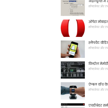
आईट्यून्स में
सॉफ्टवेयर और एप
ओपेरा मोबाइ
सॉफ्टवेयर और एप
स्नैपचैट वीडि
सॉफ्टवेयर और एप
विन्डोज़ मेमो
सॉफ्टवेयर और एप
ऐप्पल वॉच के
सॉफ्टवेयर और एप
एचडीश्रेडर समी