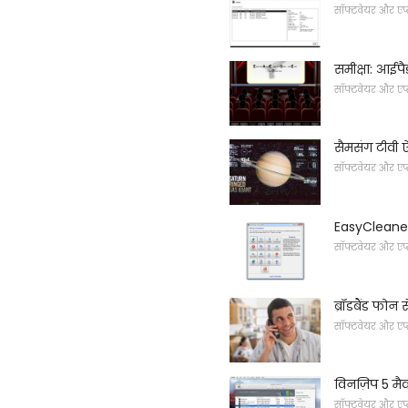
सॉफ्टवेयर और एप
समीक्षा: आईपै
सॉफ्टवेयर और एप
सैमसंग टीवी ऐ
सॉफ्टवेयर और एप
EasyCleaner
सॉफ्टवेयर और एप
ब्रॉडबैंड फोन 
सॉफ्टवेयर और एप
विनज़िप 5 म
सॉफ्टवेयर और एप