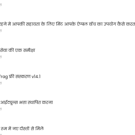
्स
रहने में आपकी सहायता के लिए मिंट आपके ऐप्पल वॉच का उपयोग कैसे करता
्स
 सेवा की एक समीक्षा
्स
ag फ्री संस्करण v14.1
्स
 आईट्यून्स भत्ता स्थापित करना
्स
ूम में नए दोस्तों से मिलें