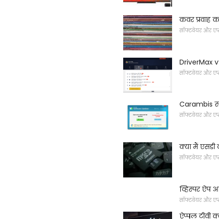
कवर प्रवाह का
सॉफ्टवेयर और एप
DriverMax v
सॉफ्टवेयर और एप
Carambis सॉ
सॉफ्टवेयर और एप
क्या मैं एसडी क
सॉफ्टवेयर और एप
व्हिस्पर ऐप
सॉफ्टवेयर और एप
ऐप्पल टीवी क्