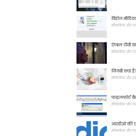
विंडोज मीडिया
सॉफ्टवेयर और एप
ऐप्पल टीवी क
सॉफ्टवेयर और एप
जिगबी क्या है
सॉफ्टवेयर और एप
फाइलफोर्ट ब
सॉफ्टवेयर और एप
आरडीओ की ए
सॉफ्टवेयर और एप