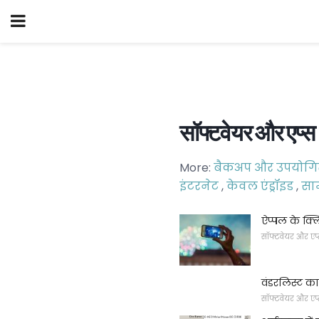
सॉफ्टवेयर और एप्स
More:
बैकअप और उपयोगित
इंटरनेट
,
केवल एंड्रॉइड
,
सा
ऐप्पल के क्ल
सॉफ्टवेयर और एप
वंडरलिस्ट का
सॉफ्टवेयर और एप