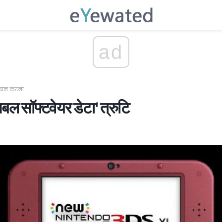
ad
्नयन करना
िबल सॉफ्टवेयर डेटा' त्रुटि